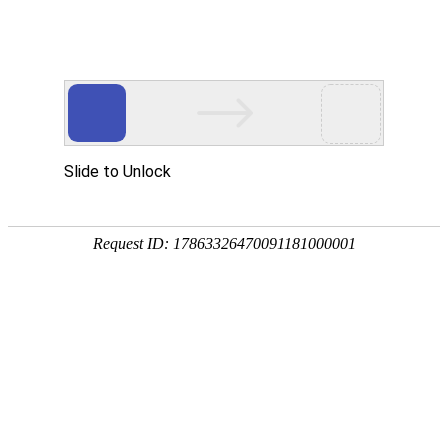
欢迎来到苏州苏通特种冷拉型钢有限公司官网！
中文
英文
首页
产品中心
电梯导轨部件
机加工部件
角铁系列
军工产品部件
石油勘探部件
纺机配件
其他部件
关于我们
新闻中心
公司动态
行业动态
人才理念
联系我们
在线留言