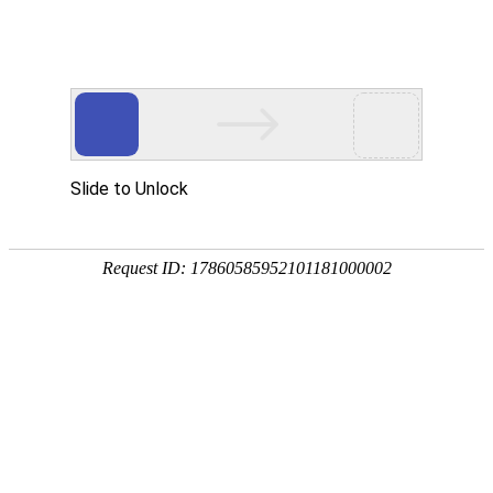
欢迎来到苏州苏通特种冷拉型钢有限公司官网！
中文
英文
首页
产品中心
电梯导轨部件
机加工部件
角铁系列
军工产品部件
石油勘探部件
纺机配件
其他部件
关于我们
新闻中心
公司动态
行业动态
人才理念
联系我们
在线留言