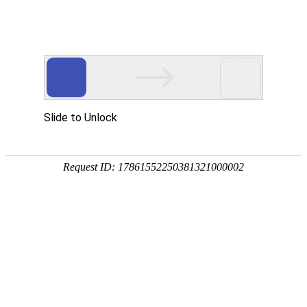
欢迎来到苏州苏通特种冷拉型钢有限公司官网！
中文
英文
首页
产品中心
电梯导轨部件
机加工部件
角铁系列
军工产品部件
石油勘探部件
纺机配件
其他部件
关于我们
新闻中心
公司动态
行业动态
人才理念
联系我们
在线留言